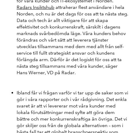
för våra kunder och IT-ekosystemet i Norden.
Radars Insiktshub
attraherar flest användare i hela
Norden, och nu är det dags för oss att ta nästa steg.
Data och tech är allt viktigare för att skapa
effektivitet och konkurrenskraft, särskilt i dagens
marknads svårbedömda läge. Våra kunders behov
förändras och vårt sätt att leverera tjänster
utvecklas tillsammans med dem med allt från self-
service till fullt strategiskt ansvar och kundens
förlängda arm. Därför är det logiskt för oss att ta
nästa steg tillsammans med våra kunder, säger
Hans Werner, VD på Radar.
Ibland får vi frågan varför vi tar upp de saker som vi
gör i våra rapporter och i vår rådgivning. Det enkla
svaret är att vi levererar mot våra kunder med
lokala förutsättningar med syfte att göra dem
bättre och mer konkurrenskraftiga än övriga. Det vi
gör skiljer oss från de globala alternativen – som i
bästa fall tar ett globalt branschperspektiv som