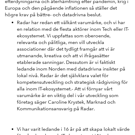
efterdyningarna och återhämtning efter pandemin, krig i
Europa och den pågående inflationen så ställer det
högre krav på bättre- och datadrivna beslut.
Radar har redan ett välkänt varumärke, och vi har
en relation med de flesta aktörer inom Tech eller IT-
ekosystemet. Vi uppfattas som oberoende,
relevanta och pålitliga, men vill utveckla
associationer där det tydligt framgår att vi är
utmanande, kreativa och att vi ifrågasätter
etablerade sanningar. Dessutom är vi faktiskt
ledande inom Norden med datadrivna insikter på
lokal nivå. Radar är det självklara valet för
kompetensutveckling och strategisk rådgivning för
alla inom IT-ekosystemet.- Att vi förnyar vårt
varumärke är en viktig del i vår utveckling som
företag säger Caroline Krystek, Marknad och
Kommunikationsansvarig på Radar.
Vi har varit ledande i 16 år på att skapa lokalt värde