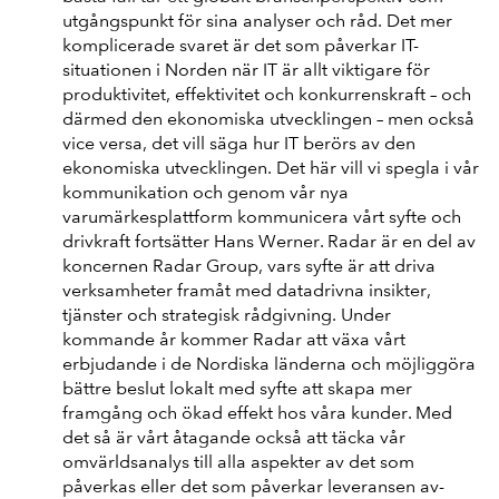
utgångspunkt för sina analyser och råd. Det mer
komplicerade svaret är det som påverkar IT-
situationen i Norden när IT är allt viktigare för
produktivitet, effektivitet och konkurrenskraft – och
därmed den ekonomiska utvecklingen – men också
vice versa, det vill säga hur IT berörs av den
ekonomiska utvecklingen. Det här vill vi spegla i vår
kommunikation och genom vår nya
varumärkesplattform kommunicera vårt syfte och
drivkraft fortsätter Hans Werner. Radar är en del av
koncernen Radar Group, vars syfte är att driva
verksamheter framåt med datadrivna insikter,
tjänster och strategisk rådgivning. Under
kommande år kommer Radar att växa vårt
erbjudande i de Nordiska länderna och möjliggöra
bättre beslut lokalt med syfte att skapa mer
framgång och ökad effekt hos våra kunder. Med
det så är vårt åtagande också att täcka vår
omvärldsanalys till alla aspekter av det som
påverkas eller det som påverkar leveransen av-