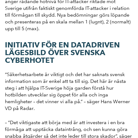
anger rådande hotnivå för IT-attacker riktade mot
Sverige utifrån faktiskt genomförda IT-attacker i relation
till förmågan till skydd. Nya bedömningar görs löpande
och presenteras på en skala mellan 1 (lugnt), 2 (normalt)
upp till 5 (max).
INITIATIV FÖR EN DATADRIVEN
LÄGESBILD ÖVER SVENSKA
CYBERHOTET
“Säkerhetsarbete är viktigt och det har saknats svensk
information som är enkel att ta till sig. Det här är nästa
steg i att hjälpa IT-Sverige höja garden förstå hur
hotbilden utvecklar sig öppet för alla och inga
hemligheter – det vinner vi alla på.” – säger Hans Werner
VD på Radar.
– ”Det viktigaste att börja med är att investera i en bra
förmåga att upptäcka dataintrång, och sen kunna göra
snabba åtgärder så det inte leder till stora skador”, säger